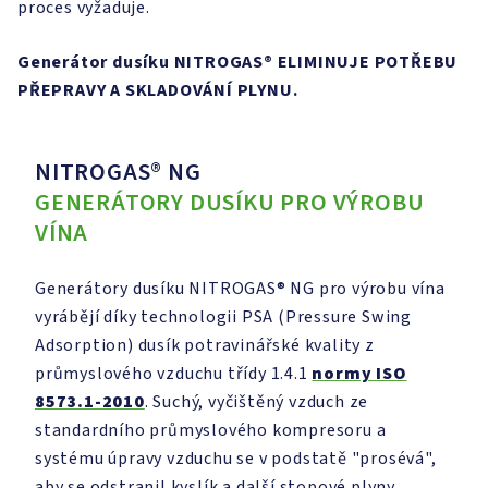
proces vyžaduje.
Generátor dusíku NITROGAS®
ELIMINUJE POTŘEBU
PŘEPRAVY A SKLADOVÁNÍ PLYNU.
NITROGAS® NG
GENERÁTORY DUSÍKU PRO VÝROBU
VÍNA
Generátory dusíku NITROGAS® NG pro výrobu vína
vyrábějí díky technologii PSA (Pressure Swing
Adsorption) dusík potravinářské kvality z
průmyslového vzduchu třídy 1.4.1
normy ISO
8573.1-2010
. Suchý, vyčištěný vzduch ze
standardního průmyslového kompresoru a
systému úpravy vzduchu se v podstatě "prosévá",
aby se odstranil kyslík a další stopové plyny,