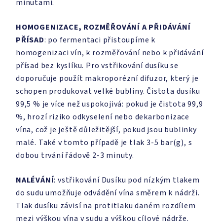
minutami.
HOMOGENIZACE, ROZMĚŘOVÁNÍ A PŘIDÁVÁNÍ
PŘÍSAD
: po fermentaci přistoupíme k
homogenizaci vín, k rozměřování nebo k přidávání
přísad bez kyslíku. Pro vstřikování dusíku se
doporučuje použít makroporézní difuzor, který je
schopen produkovat velké bubliny. Čistota dusíku
99,5 % je více než uspokojivá: pokud je čistota 99,9
%, hrozí riziko odkyselení nebo dekarbonizace
vína, což je ještě důležitější, pokud jsou bublinky
malé. Také v tomto případě je tlak 3-5 bar(g), s
dobou trvání řádově 2-3 minuty.
NALÉVÁNÍ
: vstřikování Dusíku pod nízkým tlakem
do sudu umožňuje odvádění vína směrem k nádrži.
Tlak dusíku závisí na protitlaku daném rozdílem
mezi výškou vína v sudu a výškou cílové nádrže.