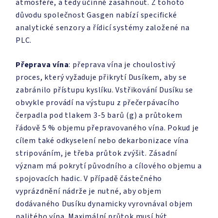
atmosféře, a tedy účinně zasáhnout. Z tohoto
důvodu společnost Gasgen nabízí specifické
analytické senzory a řídicí systémy založené na
PLC.
Přeprava vína
: přeprava vína je choulostivý
proces, který vyžaduje přikrytí Dusíkem, aby se
zabránilo přístupu kyslíku. Vstřikování Dusíku se
obvykle provádí na výstupu z přečerpávacího
čerpadla pod tlakem 3-5 barů (g) a průtokem
řádově 5 % objemu přepravovaného vína. Pokud je
cílem také odkyselení nebo dekarbonizace vína
stripováním, je třeba průtok zvýšit. Zásadní
význam má pokrytí původního a cílového objemu a
spojovacích hadic. V případě částečného
vyprázdnění nádrže je nutné, aby objem
dodávaného Dusíku dynamicky vyrovnával objem
nalitého vína. Maximální průtok musí být