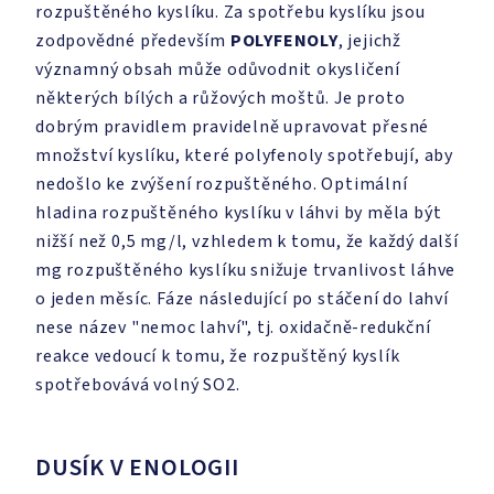
rozpuštěného kyslíku. Za spotřebu kyslíku jsou
zodpovědné především
POLYFENOLY
, jejichž
významný obsah může odůvodnit okysličení
některých bílých a růžových moštů. Je proto
dobrým pravidlem pravidelně upravovat přesné
množství kyslíku, které polyfenoly spotřebují, aby
nedošlo ke zvýšení rozpuštěného. Optimální
hladina rozpuštěného kyslíku v láhvi by měla být
nižší než 0,5 mg/l, vzhledem k tomu, že každý další
mg rozpuštěného kyslíku snižuje trvanlivost láhve
o jeden měsíc. Fáze následující po stáčení do lahví
nese název "nemoc lahví", tj. oxidačně-redukční
reakce vedoucí k tomu, že rozpuštěný kyslík
spotřebovává volný SO2.
DUSÍK V ENOLOGII