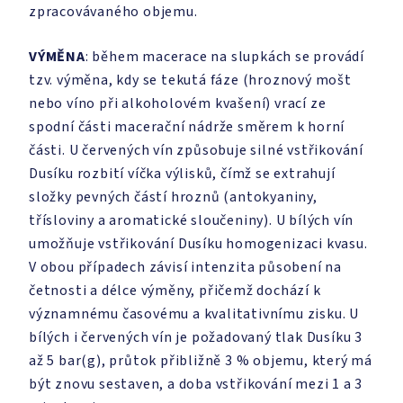
zpracovávaného objemu.
VÝMĚNA
: během macerace na slupkách se provádí
tzv. výměna, kdy se tekutá fáze (hroznový mošt
nebo víno při alkoholovém kvašení) vrací ze
spodní části macerační nádrže směrem k horní
části. U červených vín způsobuje silné vstřikování
Dusíku rozbití víčka výlisků, čímž se extrahují
složky pevných částí hroznů (antokyaniny,
třísloviny a aromatické sloučeniny). U bílých vín
umožňuje vstřikování Dusíku homogenizaci kvasu.
V obou případech závisí intenzita působení na
četnosti a délce výměny, přičemž dochází k
významnému časovému a kvalitativnímu zisku. U
bílých i červených vín je požadovaný tlak Dusíku 3
až 5 bar(g), průtok přibližně 3 % objemu, který má
být znovu sestaven, a doba vstřikování mezi 1 a 3