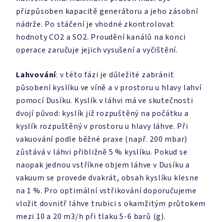
přizpůsoben kapacitě generátoru a jeho zásobní
nádrže. Po stáčení je vhodné zkontrolovat
hodnoty CO2 a SO2. Proudění kanálů na konci
operace zaručuje jejich vysušení a vyčištění.
Lahvování
: v této fázi je důležité zabránit
působení kyslíku ve víně a v prostoru u hlavy lahví
pomocí Dusíku. Kyslík v láhvi má ve skutečnosti
dvojí původ: kyslík již rozpuštěný na počátku a
kyslík rozpuštěný v prostoru u hlavy láhve. Při
vakuování podle běžné praxe (např. 200 mbar)
zůstává v láhvi přibližně 5 % kyslíku. Pokud se
naopak jednou vstříkne objem láhve v Dusíku a
vakuum se provede dvakrát, obsah kyslíku klesne
na 1 %. Pro optimální vstřikování doporučujeme
vložit dovnitř láhve trubici s okamžitým průtokem
mezi 10 a 20 m3/h při tlaku 5-6 barů (g).