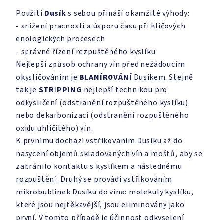
Použití
Dusík
s sebou přináší okamžité výhody:
- snížení pracnosti a úsporu času při klíčových
enologických procesech
- správné řízení rozpuštěného kyslíku
Nejlepší způsob ochrany vín před nežádoucím
okysličováním je
BLANÍROVÁNÍ
Dusíkem. Stejně
tak je
STRIPPING
nejlepší technikou pro
odkysličení (odstranění rozpuštěného kyslíku)
nebo dekarbonizaci (odstranění rozpuštěného
oxidu uhličitého) vín.
K prvnímu dochází vstřikováním Dusíku až do
nasycení objemů skladovaných vín a moštů, aby se
zabránilo kontaktu s kyslíkem a následnému
rozpuštění. Druhý se provádí vstřikováním
mikrobublinek Dusíku do vína: molekuly kyslíku,
které jsou nejtěkavější, jsou eliminovány jako
první. V tomto případě je účinnost odkyselení