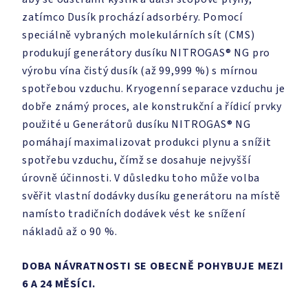
zatímco Dusík prochází adsorbéry. Pomocí
speciálně vybraných molekulárních sít (CMS)
produkují generátory dusíku NITROGAS® NG pro
výrobu vína čistý dusík (až 99,999 %) s mírnou
spotřebou vzduchu. Kryogenní separace vzduchu je
dobře známý proces, ale konstrukční a řídicí prvky
použité u Generátorů dusíku NITROGAS® NG
pomáhají maximalizovat produkci plynu a snížit
spotřebu vzduchu, čímž se dosahuje nejvyšší
úrovně účinnosti. V důsledku toho může volba
svěřit vlastní dodávky dusíku generátoru na místě
namísto tradičních dodávek vést ke snížení
nákladů až o 90 %.
DOBA NÁVRATNOSTI SE OBECNĚ POHYBUJE MEZI
6 A 24 MĚSÍCI.