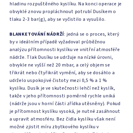
hladinu rozpuštěného kyslíku. Na konci operace je
obvyklé znovu propláchnout potrubí Dusíkem o
tlaku 2-3 bar(g), aby se vyčistilo a vysušilo.
BLANKETOVÁNÍ NÁDRŽÍ
: jedná se o proces, který
by v ideálním případě vyžadoval průběžnou
analýzu přítomnosti kyslíku ve vnitřní atmosféře
nádrže. Tlak Dusíku se udržuje na nízké úrovni,
obvykle ne vyšší než 20 mbar, a celý objem se
třikrát nebo čtyřikrát vymění, aby se dosáhlo a
udrželo uspokojivé čistoty mezi 0,5 % a 1 %
kyslíku. Dusík je ve skutečnosti lehčí než kyslík,
takže v jeho přítomnosti poměrně rychle uniká
(nádrže jsou v horní části zřídka utěsněny). Pokud
je přítomnost kyslíku vysoká, je nutné zasáhnout
a upravit atmosféru. Bez čidla kyslíku však není
možné zjistit míru zbytkového kyslíku v