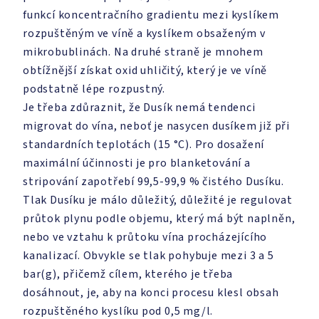
funkcí koncentračního gradientu mezi kyslíkem
rozpuštěným ve víně a kyslíkem obsaženým v
mikrobublinách. Na druhé straně je mnohem
obtížnější získat oxid uhličitý, který je ve víně
podstatně lépe rozpustný.
Je třeba zdůraznit, že Dusík nemá tendenci
migrovat do vína, neboť je nasycen dusíkem již při
standardních teplotách (15 °C). Pro dosažení
maximální účinnosti je pro blanketování a
stripování zapotřebí 99,5-99,9 % čistého Dusíku.
Tlak Dusíku je málo důležitý, důležité je regulovat
průtok plynu podle objemu, který má být naplněn,
nebo ve vztahu k průtoku vína procházejícího
kanalizací. Obvykle se tlak pohybuje mezi 3 a 5
bar(g), přičemž cílem, kterého je třeba
dosáhnout, je, aby na konci procesu klesl obsah
rozpuštěného kyslíku pod 0,5 mg/l.