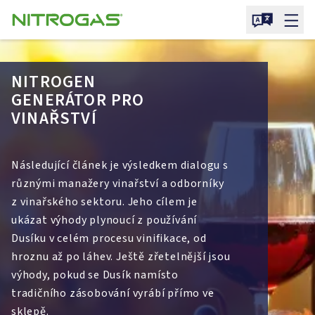
NITROGEN
GENERÁTOR PRO
VINAŘSTVÍ
Následující článek je výsledkem dialogu s
různými manažery vinařství a odborníky
z vinařského sektoru. Jeho cílem je
ukázat výhody plynoucí z používání
Dusíku v celém procesu vinifikace, od
hroznu až po láhev. Ještě zřetelnější jsou
výhody, pokud se Dusík namísto
tradičního zásobování vyrábí přímo ve
sklepě.