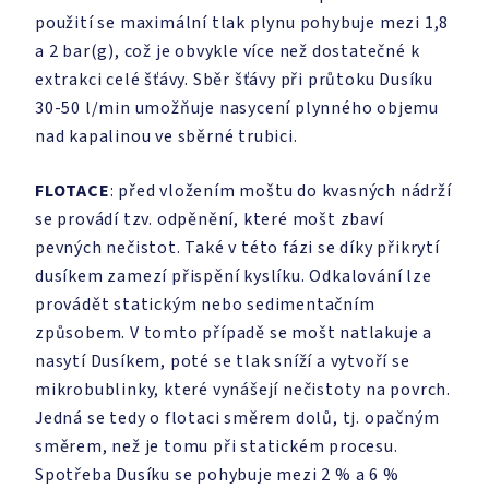
použití se maximální tlak plynu pohybuje mezi 1,8
a 2 bar(g), což je obvykle více než dostatečné k
extrakci celé šťávy. Sběr šťávy při průtoku Dusíku
30-50 l/min umožňuje nasycení plynného objemu
nad kapalinou ve sběrné trubici.
FLOTACE
: před vložením moštu do kvasných nádrží
se provádí tzv. odpěnění, které mošt zbaví
pevných nečistot. Také v této fázi se díky přikrytí
dusíkem zamezí přispění kyslíku. Odkalování lze
provádět statickým nebo sedimentačním
způsobem. V tomto případě se mošt natlakuje a
nasytí Dusíkem, poté se tlak sníží a vytvoří se
mikrobublinky, které vynášejí nečistoty na povrch.
Jedná se tedy o flotaci směrem dolů, tj. opačným
směrem, než je tomu při statickém procesu.
Spotřeba Dusíku se pohybuje mezi 2 % a 6 %