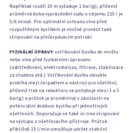
Například rozdíl 10 m vyžaduje 1 bar(g), přičemž
průměrná doba vyprázdnění sudu o objemu 225 l je
5/6 minut. Pro optimální ochranu vína před
rozpuštěným kyslíkem je možné provést také
stripování na přečerpávacím potrubí.
FYZIKÁLNÍ ÚPRAVY
: vstřikování Dusíku do moštu
nebo vína před fyzikálními úpravami
(odstřeďování, elektrodialýza, filtrace, stabilizace
za studena atd.). Vstřikování dusíku obvykle
probíhá mezi čerpadlem a nástroji pro ošetření,
přičemž tlak na reduktoru se pohybuje mezi 3 a 5
bar(g) a průtok je proměnlivý v závislosti na
potenciální dodávce kyslíku při jednotlivých
ošetřeních. Doporučuje se také in-line stripování
na výstupu z ošetřovacího přístroje. Průtok
přibližně 15 l/min umožňuje udržet stabilní