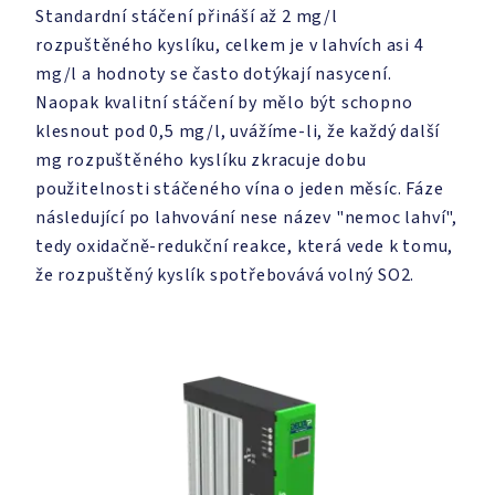
Standardní stáčení přináší až 2 mg/l
rozpuštěného kyslíku, celkem je v lahvích asi 4
mg/l a hodnoty se často dotýkají nasycení.
Naopak kvalitní stáčení by mělo být schopno
klesnout pod 0,5 mg/l, uvážíme-li, že každý další
mg rozpuštěného kyslíku zkracuje dobu
použitelnosti stáčeného vína o jeden měsíc. Fáze
následující po lahvování nese název "nemoc lahví",
tedy oxidačně-redukční reakce, která vede k tomu,
že rozpuštěný kyslík spotřebovává volný SO2.