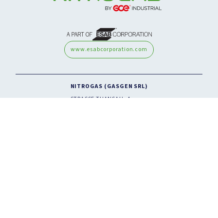
www.esabcorporation.com
NITROGAS (GASGEN SRL)
STRASSE THANSAU, 4
20088 ROSATE
MAILAND, ITALIEN
RECHTLICHES UND DATENSCHUTZ
COOKIE-RICHTLINIE
IMPRESSUM
Copyright © 2026 GCE. Alle Rechte vorbehalten.