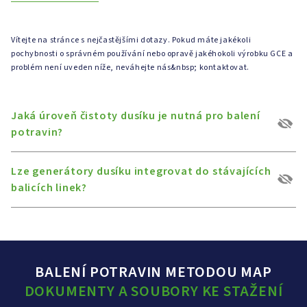
Vítejte na stránce s nejčastějšími dotazy. Pokud máte jakékoli
pochybnosti o správném používání nebo opravě jakéhokoli výrobku GCE a
problém není uveden níže, neváhejte nás&nbsp; kontaktovat.
Jaká úroveň čistoty dusíku je nutná pro balení
potravin?
Lze generátory dusíku integrovat do stávajících
balicích linek?
BALENÍ POTRAVIN METODOU MAP
DOKUMENTY A SOUBORY KE STAŽENÍ