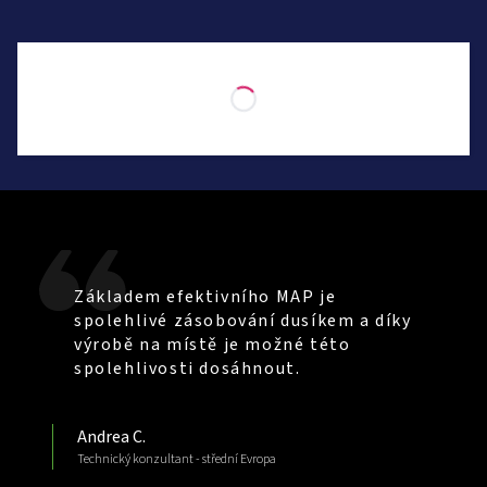
Podívejte se,
co říkají naši zákazníci
Základem efektivního MAP je
spolehlivé zásobování dusíkem a díky
výrobě na místě je možné této
spolehlivosti dosáhnout.
Andrea C.
Technický konzultant - střední Evropa