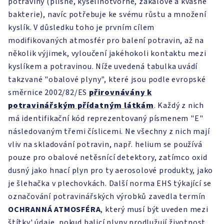
potraviny (plísně, kyselinotvorné, zákalové a kvasné
bakterie), navíc potřebuje ke svému růstu a množení
kyslík. V důsledku toho je prvním cílem
modifikovaných atmosfér pro balení potravin, až na
několik výjimek, vyloučení jakéhokoli kontaktu mezi
kyslíkem a potravinou. Níže uvedená tabulka uvádí
takzvané "obalové plyny", které jsou podle evropské
směrnice 2002/82/ES
přirovnávány k
potravinářským přídatným látkám
. Každý z nich
má identifikační kód reprezentovaný písmenem "E"
následovaným třemi číslicemi. Ne všechny z nich mají
vliv na skladování potravin, např. helium se používá
pouze pro obalové netěsnící detektory, zatímco oxid
dusný jako hnací plyn pro ty aerosolové produkty, jako
je šlehačka v plechovkách. Další norma EHS týkající se
označování potravinářských výrobků zavedla termín
OCHRANNÁ ATMOSFÉRA
, který musí být uveden mezi
štítky' údaje, pokud balicí plyny prodlužují životnost