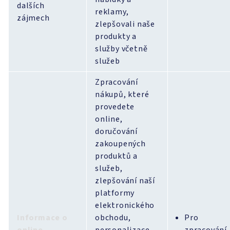
dalších
reklamy,
zájmech
zlepšovali naše
produkty a
služby včetně
služeb
Zpracování
nákupů, které
provedete
online,
doručování
zakoupených
produktů a
služeb,
zlepšování naší
platformy
elektronického
Informace o
obchodu,
Pro