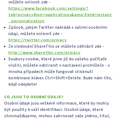
můžete ovlivnit zde -
https://www.facebook.com/settings/?
tab=privacy§ion=applications&amp;field=instant
_personalization
Způsob, jakým Twitter nakládá s vašimi osobními
údaji, můžete ovlivnit zde -
https://twitter.com/privacy
Ze sledování ShareThis se můžete odhlásit zde -
http://www.sharethis.com/privacy
Soubory cookie, které jsme již do vašeho počítače
vložili, můžete odstranit v nastavení prohlížeče - v
mnoha případech může fungovat stisknutí
kombinace kláves Ctrl+Shift+Delete. Bude nám líto,
když odejdete!
CO JSOU TO OSOBNÍ ÚDAJE?
Osobní údaje jsou veškeré informace, které by mohly
být použity k vaší identifikaci. Osobní údaje, které
shromažďujeme, mohou zahrnovat vaše jméno, titul,