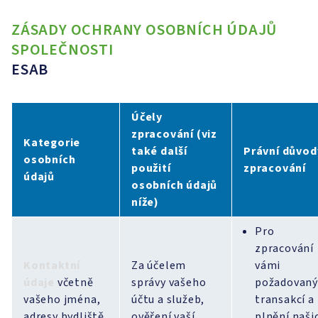
ZÁSADY OCHRANY OSOBNÍCH ÚDAJŮ
SPOLEČNOSTI
ESAB
Účely
zpracování
(viz
Kategorie
také další
Právní důvod
osobních
použití
zpracování
údajů
osobních údajů
níže)
Pro
zpracování
Kontaktní
Za účelem
vámi
údaje
včetně
správy vašeho
požadovaný
vašeho jména,
účtu a služeb,
transakcí a
adresy bydliště,
ověření vaší
plnění naši