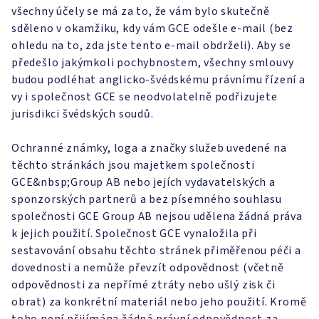
všechny účely se má za to, že vám bylo skutečně
sděleno v okamžiku, kdy vám GCE odešle e-mail (bez
ohledu na to, zda jste tento e-mail obdrželi). Aby se
předešlo jakýmkoli pochybnostem, všechny smlouvy
budou podléhat anglicko-švédskému právnímu řízení a
vy i společnost GCE se neodvolatelně podřizujete
jurisdikci švédských soudů.
Ochranné známky, loga a značky služeb uvedené na
těchto stránkách jsou majetkem společnosti
GCE&nbsp;Group AB nebo jejích vydavatelských a
sponzorských partnerů a bez písemného souhlasu
společnosti GCE Group AB nejsou udělena žádná práva
k jejich použití. Společnost GCE vynaložila při
sestavování obsahu těchto stránek přiměřenou péči a
dovednosti a nemůže převzít odpovědnost (včetně
odpovědnosti za nepřímé ztráty nebo ušlý zisk či
obrat) za konkrétní materiál nebo jeho použití. Kromě