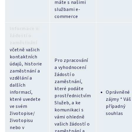
máte s našimi
službami e-
commerce
Informace o
žádosti o
zaměstnání
včetně vašich
kontaktních
Pro zpracování
údajů, historie
a vyhodnocení
zaměstnání a
žádostí o
vzdělání a
zaměstnání,
dalších
které podáte
informací,
Oprávněné
prostřednictvím
které uvedete
zájmy * Váš
Služeb, a ke
ve svém
případný
komunikaci s
životopise/
souhlas
vámi ohledně
životopisu
vašich žádostí o
nebo v
zaměstnání a