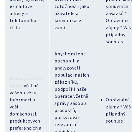
e-mailové
totožnosti jako
smluvních
adresy a
uživatele a
závazků *
telefonního
komunikace s
Oprávněné
čísla
vámi
zájmy * Váš
případný
souhlas
Abychom lépe
pochopili a
analyzovali
populaci našich
Demografické
zákazníků,
údaje
včetně
podpořili naše
vašeho věku,
operace včetně
informací o
Oprávněné
správy zásob a
vaší
zájmy * Váš
produktů,
domácnosti,
případný
poskytovali
produktových
souhlas
relevantní
preferencích a
nabídky a