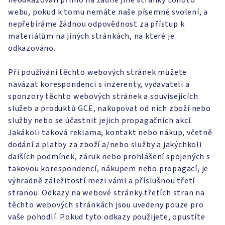
neodkazovali přímo na žádné jiné stránky tohoto
webu, pokud k tomu nemáte naše písemné svolení, a
nepřebíráme žádnou odpovědnost za přístup k
materiálům na jiných stránkách, na které je
odkazováno.
Při používání těchto webových stránek můžete
navázat korespondenci s inzerenty, vydavateli a
sponzory těchto webových stránek a souvisejících
služeb a produktů GCE, nakupovat od nich zboží nebo
služby nebo se účastnit jejich propagačních akcí.
Jakákoli taková reklama, kontakt nebo nákup, včetně
dodání a platby za zboží a/nebo služby a jakýchkoli
dalších podmínek, záruk nebo prohlášení spojených s
takovou korespondencí, nákupem nebo propagací, je
výhradně záležitostí mezi vámi a příslušnou třetí
stranou. Odkazy na webové stránky třetích stran na
těchto webových stránkách jsou uvedeny pouze pro
vaše pohodlí. Pokud tyto odkazy použijete, opustíte