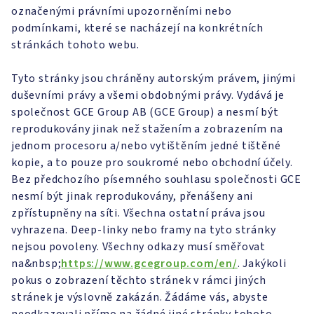
označenými právními upozorněními nebo
podmínkami, které se nacházejí na konkrétních
stránkách tohoto webu.
Tyto stránky jsou chráněny autorským právem, jinými
duševními právy a všemi obdobnými právy. Vydává je
společnost GCE Group AB (GCE Group) a nesmí být
reprodukovány jinak než stažením a zobrazením na
jednom procesoru a/nebo vytištěním jedné tištěné
kopie, a to pouze pro soukromé nebo obchodní účely.
Bez předchozího písemného souhlasu společnosti GCE
nesmí být jinak reprodukovány, přenášeny ani
zpřístupněny na síti. Všechna ostatní práva jsou
vyhrazena. Deep-linky nebo framy na tyto stránky
nejsou povoleny. Všechny odkazy musí směřovat
na&nbsp;
https://www.gcegroup.com/en/
. Jakýkoli
pokus o zobrazení těchto stránek v rámci jiných
stránek je výslovně zakázán. Žádáme vás, abyste