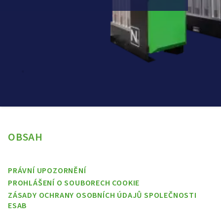
OBSAH
PRÁVNÍ UPOZORNĚNÍ
PROHLÁŠENÍ O SOUBORECH COOKIE
ZÁSADY OCHRANY OSOBNÍCH ÚDAJŮ SPOLEČNOSTI
ESAB