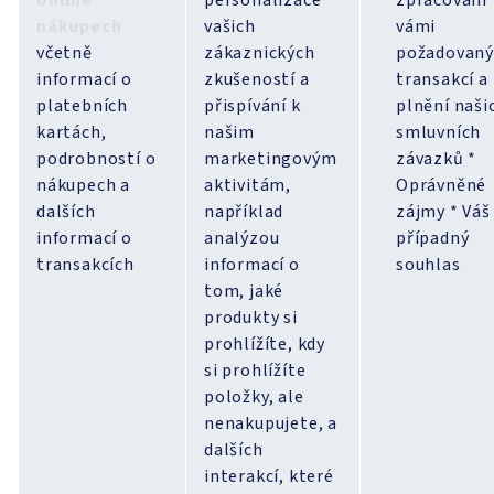
online
personalizace
zpracování
nákupech
vašich
vámi
včetně
zákaznických
požadovaný
informací o
zkušeností a
transakcí a
platebních
přispívání k
plnění naši
kartách,
našim
smluvních
podrobností o
marketingovým
závazků *
nákupech a
aktivitám,
Oprávněné
dalších
například
zájmy * Váš
informací o
analýzou
případný
transakcích
informací o
souhlas
tom, jaké
produkty si
prohlížíte, kdy
si prohlížíte
položky, ale
nenakupujete, a
dalších
interakcí, které